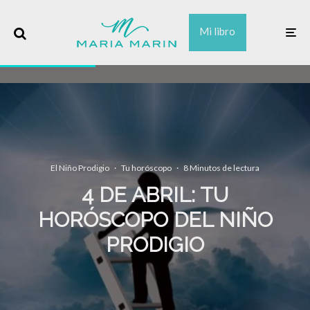
Mi libro
El Niño Prodigio
·
Tu horóscopo
·
8 Minutos de lectura
4 DE ABRIL: TU
HORÓSCOPO DEL NIÑO
PRODIGIO