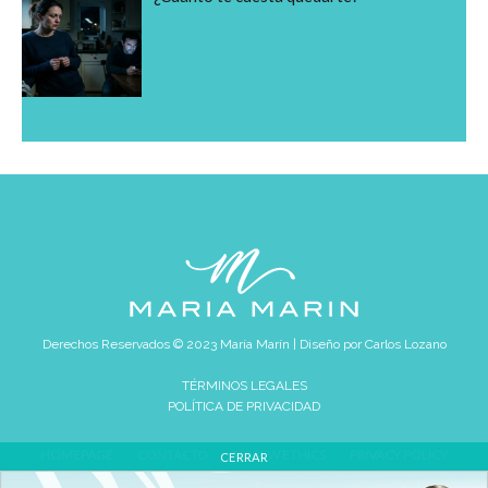
Derechos Reservados © 2023 María Marín | Diseño por
Carlos Lozano
TÉRMINOS LEGALES
POLÍTICA DE PRIVACIDAD
HOMEPAGE
CONTACTO
REVIEW ETHICS
PRIVACY POLICY
CERRAR