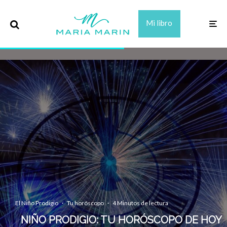
Mi libro
El Niño Prodigio
·
Tu horóscopo
·
4 Minutos de lectura
NIÑO PRODIGIO: TU HORÓSCOPO DE HOY