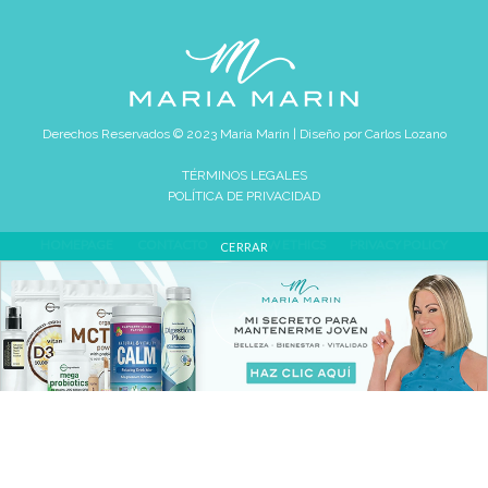
Derechos Reservados © 2023 María Marín | Diseño por
Carlos Lozano
TÉRMINOS LEGALES
POLÍTICA DE PRIVACIDAD
HOMEPAGE
CONTACTO
REVIEW ETHICS
PRIVACY POLICY
CERRAR