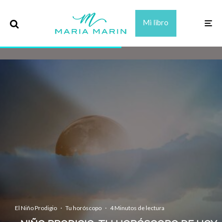
Mi libro
El Niño Prodigio
·
Tu horóscopo
·
4 Minutos de lectura