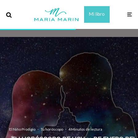
Mi libro
El Niño Prodigio
·
Tu horóscopo
·
4 Minutos de lectura