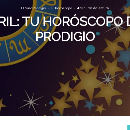
El Niño Prodigio
·
Tu horóscopo
·
4 Minutos de lectura
BRIL: TU HORÓSCOPO 
PRODIGIO