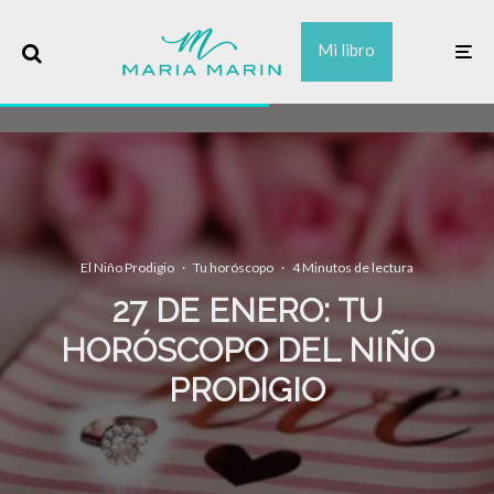
Mi libro
El Niño Prodigio
·
Tu horóscopo
·
4 Minutos de lectura
27 DE ENERO: TU
HORÓSCOPO DEL NIÑO
PRODIGIO