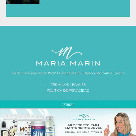
Derechos Reservados © 2023 María Marín | Diseño por
Carlos Lozano
TÉRMINOS LEGALES
POLÍTICA DE PRIVACIDAD
HOMEPAGE
CONTACTO
REVIEW ETHICS
PRIVACY POLICY
CERRAR