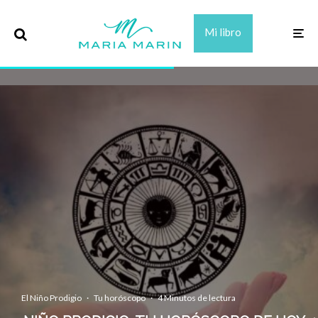
Mi libro
El Niño Prodigio
·
Tu horóscopo
·
4 Minutos de lectura