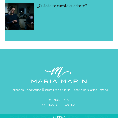
¿Cuánto te cuesta quedarte?
Derechos Reservados © 2023 María Marín | Diseño por
Carlos Lozano
TÉRMINOS LEGALES
POLÍTICA DE PRIVACIDAD
HOMEPAGE
CONTACTO
REVIEW ETHICS
PRIVACY POLICY
CERRAR