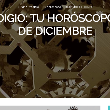
El Niño Prodigio
·
Tu horóscopo
·
4 Minutos de lectura
IGIO: TU HORÓSCOP
DE DICIEMBRE