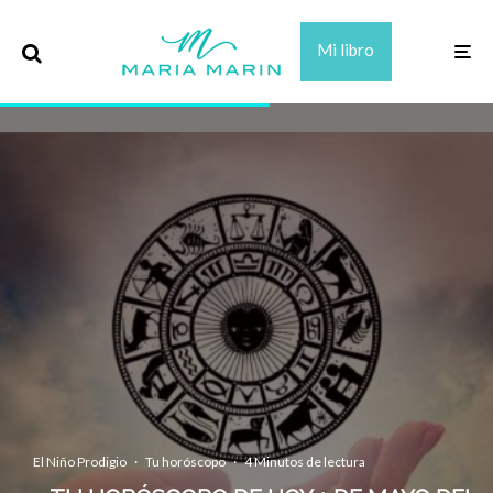
Mi libro
El Niño Prodigio
·
Tu horóscopo
·
4 Minutos de lectura