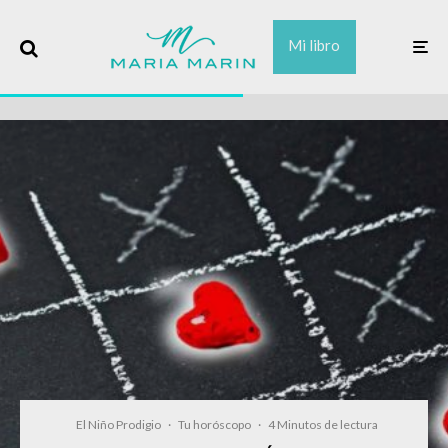
Mi libro
El Niño Prodigio
·
Tu horóscopo
·
4 Minutos de lectura