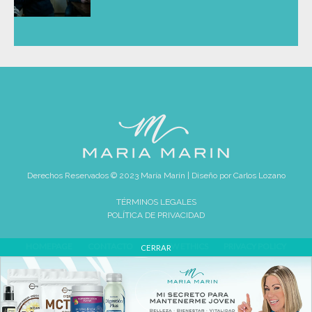
Derechos Reservados © 2023 María Marín | Diseño por
Carlos Lozano
TÉRMINOS LEGALES
POLÍTICA DE PRIVACIDAD
HOMEPAGE
CONTACTO
REVIEW ETHICS
PRIVACY POLICY
CERRAR